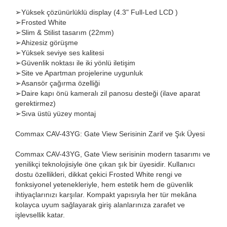
➢
Yüksek çözünürlüklü display (4.3" Full-Led LCD )
➢Frosted White
➢
Slim & Stilist tasarım (22mm)
➢
Ahizesiz görüşme
➢
Yüksek seviye ses kalitesi
➢Güvenlik noktası ile iki yönlü iletişim
➢Site ve Apartman projelerine uygunluk
➢Asansör çağırma özelliği
➢Daire kapı önü kameralı zil panosu desteği
(ilave aparat
gerektirmez)
➢
Sıva üstü yüzey montaj
Commax CAV-43YG: Gate View Serisinin Zarif ve Şık Üyesi
Commax CAV-43YG, Gate View serisinin modern tasarımı ve
yenilikçi teknolojisiyle öne çıkan şık bir üyesidir. Kullanıcı
dostu özellikleri, dikkat çekici Frosted White rengi ve
fonksiyonel yetenekleriyle, hem estetik hem de güvenlik
ihtiyaçlarınızı karşılar. Kompakt yapısıyla her tür mekâna
kolayca uyum sağlayarak giriş alanlarınıza zarafet ve
işlevsellik katar.