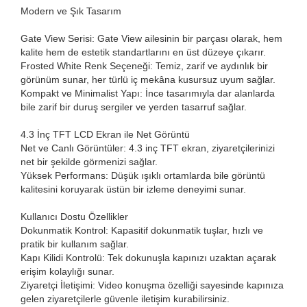
Modern ve Şık Tasarım
Gate View Serisi: Gate View ailesinin bir parçası olarak, hem
kalite hem de estetik standartlarını en üst düzeye çıkarır.
Frosted White Renk Seçeneği: Temiz, zarif ve aydınlık bir
görünüm sunar, her türlü iç mekâna kusursuz uyum sağlar.
Kompakt ve Minimalist Yapı: İnce tasarımıyla dar alanlarda
bile zarif bir duruş sergiler ve yerden tasarruf sağlar.
4.3 İnç TFT LCD Ekran ile Net Görüntü
Net ve Canlı Görüntüler: 4.3 inç TFT ekran, ziyaretçilerinizi
net bir şekilde görmenizi sağlar.
Yüksek Performans: Düşük ışıklı ortamlarda bile görüntü
kalitesini koruyarak üstün bir izleme deneyimi sunar.
Kullanıcı Dostu Özellikler
Dokunmatik Kontrol: Kapasitif dokunmatik tuşlar, hızlı ve
pratik bir kullanım sağlar.
Kapı Kilidi Kontrolü: Tek dokunuşla kapınızı uzaktan açarak
erişim kolaylığı sunar.
Ziyaretçi İletişimi: Video konuşma özelliği sayesinde kapınıza
gelen ziyaretçilerle güvenle iletişim kurabilirsiniz.