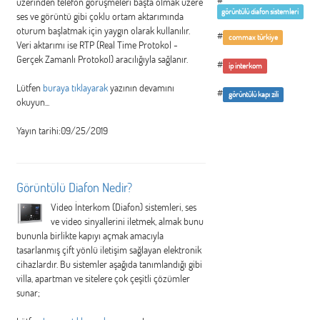
#
üzerinden telefon görüşmeleri başta olmak üzere
görüntülü diafon sistemleri
ses ve görüntü gibi çoklu ortam aktarımında
oturum başlatmak için yaygın olarak kullanılır.
#
commax türkiye
Veri aktarımı ise RTP (Real Time Protokol -
Gerçek Zamanlı Protokol) aracılığıyla sağlanır.
#
ip interkom
Lütfen
buraya tıklayarak
yazının devamını
#
görüntülü kapı zili
okuyun...
Yayın tarihi:09/25/2019
Görüntülü Diafon Nedir?
Video İnterkom (Diafon) sistemleri, ses
ve video sinyallerini iletmek, almak bunu
bununla birlikte kapıyı açmak amacıyla
tasarlanmış çift yönlü iletişim sağlayan elektronik
cihazlardır. Bu sistemler aşağıda tanımlandığı gibi
villa, apartman ve sitelere çok çeşitli çözümler
sunar;