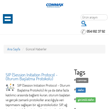
0541 612 37 92
Ana Sayfa
Güncel Haberler
Tags
SIP (Session Initiation Protocol -
Oturum Başlatma Protokolü)
#
commax
SIP (Session Initiation Protocol - Oturum
#
Başlatma Protokolü) iki ya da daha fazla
diafon
katılımcı arasında bağlantı kuran, oturum başlatan
#
ve gerçek zamanlı protokoller aracılığıyla veri
görüntülü diafon
taşınmasını sağlayan bir ağ protokolüdür. SIP, ağ