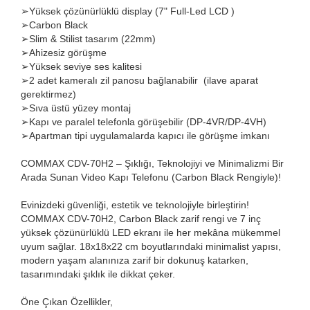
➢
Yüksek çözünürlüklü display (7" Full-Led LCD )
➢Carbon Black
➢
Slim & Stilist tasarım (22mm)
➢
Ahizesiz görüşme
➢
Yüksek seviye ses kalitesi
➢2
adet kameralı zil panosu bağlanabilir (ilave aparat
gerektirmez)
➢
Sıva üstü yüzey montaj
➢
Kapı ve paralel telefonla görüşebilir (DP-4VR/DP-4VH)
➢
Apartman tipi uygulamalarda kapıcı ile görüşme imkanı
COMMAX CDV-70H2 – Şıklığı, Teknolojiyi ve Minimalizmi Bir
Arada Sunan Video Kapı Telefonu (Carbon Black Rengiyle)!
Evinizdeki güvenliği, estetik ve teknolojiyle birleştirin!
COMMAX CDV-70H2, Carbon Black zarif rengi ve 7 inç
yüksek çözünürlüklü LED ekranı ile her mekâna mükemmel
uyum sağlar. 18x18x22 cm boyutlarındaki minimalist yapısı,
modern yaşam alanınıza zarif bir dokunuş katarken,
tasarımındaki şıklık ile dikkat çeker.
Öne Çıkan Özellikler,