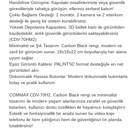
Handsfree Görüşme: Kapıdaki misafirlerinizle veya güvenlik
görevlileriyle rahatça görüşün, elleriniz serbest kalsın!
Çoklu Bağlantı Desteği: 2 monitör, 2 kamera ve 2 interkom
desteği ile geniş bir sistem kurabilirsiniz.
Yüksek Depolama Kapasitesi: SD bellek kartı ile görüntüleri
kaydedebilir, anlık güvenlik görüntülerini saklayabilirsiniz.
(CDV-70HM2)
Minimalist ve Şık Tasarım: Carbon Black rengi, modern ve
zarif bir görünüm sunar, 18x18x22 cm boyutlarıyla her alana
uyum sağlar.
Eşsiz Görüntü Kalitesi: PAL/NTSC format desteğiyle en net
görüntüleri alın.
Dokunmatik Hassas Butonlar: Modern dokunmatik butonlarla
kolay ve pratik kullanım.
COMMAX CDV-70H2, Carbon Black rengi ve minimalist
tasarımı ile modern yaşam alanlarınıza zarafet ve güvenlik
katarken, kullanıcı dostu özellikleri ile hayatınızı kolaylaştırır.
Estetik ve fonksiyonellik bir arada sunan bu video kapı
telefonu ile hem şıklığınızı hem de güvenliğinizi ön planda
tutabilirsiniz!